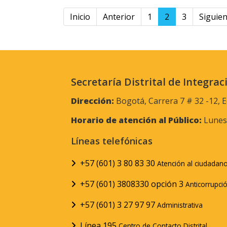
Inicio
Anterior
1
2
3
Siguie
Secretaría Distrital de Integrac
Dirección:
Bogotá, Carrera 7 # 32 -12, E
Horario de atención al Público:
Lunes 
Líneas telefónicas
+57 (601) 3 80 83 30
Atención al ciudadan
+57 (601) 3808330 opción 3
Anticorrupci
+57 (601) 3 27 97 97
Administrativa
Línea 195
Centro de Contacto Distrital