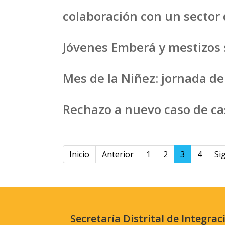
colaboración con un sector
Jóvenes Emberá y mestizos 
Mes de la Niñez: jornada de
Rechazo a nuevo caso de ca
Inicio
Anterior
1
2
3
4
Si
Secretaría Distrital de Integrac