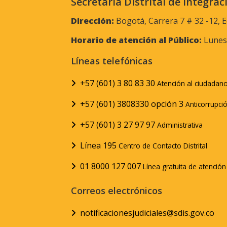
Secretaría Distrital de Integrac
Dirección:
Bogotá, Carrera 7 # 32 -12, E
Horario de atención al Público:
Lunes 
Líneas telefónicas
+57 (601) 3 80 83 30
Atención al ciudadan
+57 (601) 3808330 opción 3
Anticorrupci
+57 (601) 3 27 97 97
Administrativa
Línea 195
Centro de Contacto Distrital
01 8000 127 007
Línea gratuita de atenció
Correos electrónicos
notificacionesjudiciales@sdis.gov.co