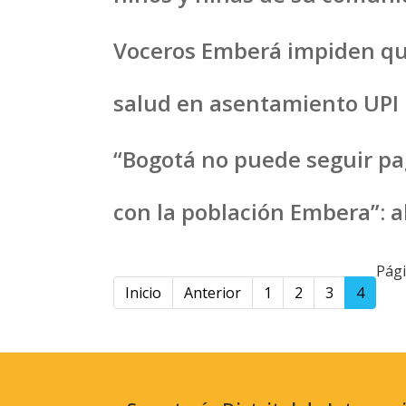
Voceros Emberá impiden que
salud en asentamiento UPI 
“Bogotá no puede seguir pa
con la población Embera”: a
Pági
Inicio
Anterior
1
2
3
4