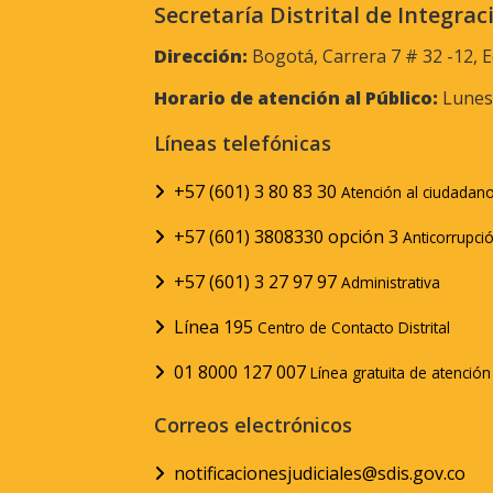
Secretaría Distrital de Integrac
Dirección:
Bogotá, Carrera 7 # 32 -12, E
Horario de atención al Público:
Lunes 
Líneas telefónicas
+57 (601) 3 80 83 30
Atención al ciudadan
+57 (601) 3808330 opción 3
Anticorrupci
+57 (601) 3 27 97 97
Administrativa
Línea 195
Centro de Contacto Distrital
01 8000 127 007
Línea gratuita de atenció
Correos electrónicos
notificacionesjudiciales@sdis.gov.co