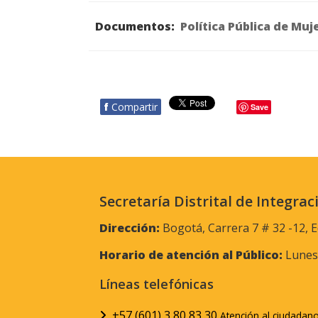
Documentos:
Política Pública de Mu
f
Compartir
Save
Secretaría Distrital de Integrac
Dirección:
Bogotá, Carrera 7 # 32 -12, E
Horario de atención al Público:
Lunes 
Líneas telefónicas
+57 (601) 3 80 83 30
Atención al ciudadan