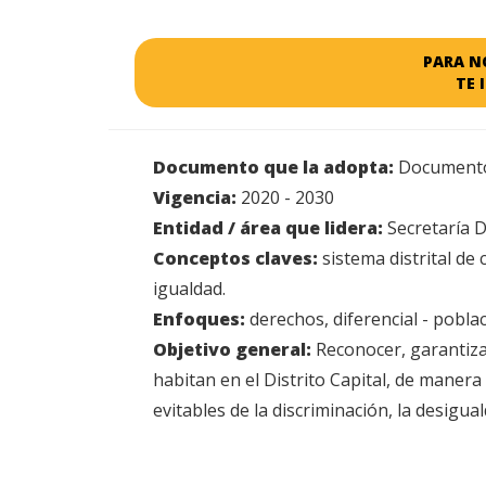
PARA N
TE 
Documento que la adopta:
Documento
Vigencia:
2020 - 2030
Entidad / área que lidera:
Secretaría Di
Conceptos claves:
sistema distrital de
igualdad.
Enfoques:
derechos, diferencial - pobla
Objetivo general:
Reconocer, garantiza
habitan en el Distrito Capital, de manera
evitables de la discriminación, la desigu