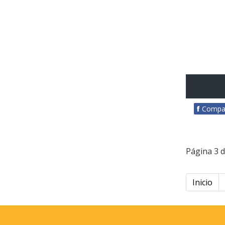
f
Compar
Página 3 d
Inicio