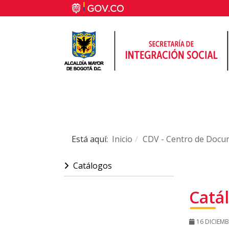
Está aquí:
Inicio
CDV - Centro de Docum
Catálogos
MENÚ CDV
Catá
16 DICIEMB