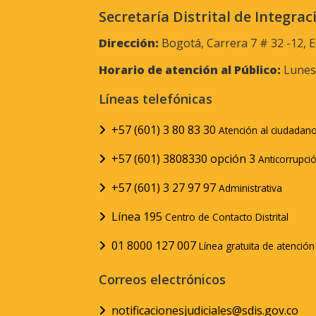
Secretaría Distrital de Integrac
Dirección:
Bogotá, Carrera 7 # 32 -12, E
Horario de atención al Público:
Lunes 
Líneas telefónicas
+57 (601) 3 80 83 30
Atención al ciudadan
+57 (601) 3808330 opción 3
Anticorrupci
+57 (601) 3 27 97 97
Administrativa
Línea 195
Centro de Contacto Distrital
01 8000 127 007
Línea gratuita de atenció
Correos electrónicos
notificacionesjudiciales@sdis.gov.co