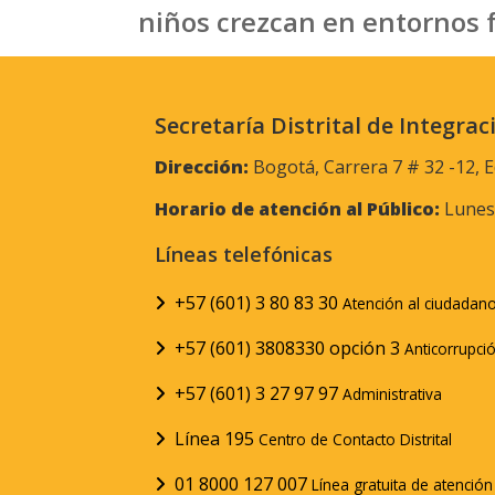
niños crezcan en entornos f
Secretaría Distrital de Integrac
Dirección:
Bogotá, Carrera 7 # 32 -12, E
Horario de atención al Público:
Lunes 
Líneas telefónicas
+57 (601) 3 80 83 30
Atención al ciudadan
+57 (601) 3808330 opción 3
Anticorrupci
+57 (601) 3 27 97 97
Administrativa
Línea 195
Centro de Contacto Distrital
01 8000 127 007
Línea gratuita de atenció