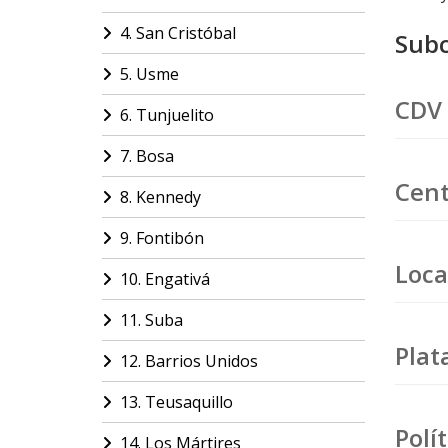
4. San Cristóbal
Subc
5. Usme
CDV 
6. Tunjuelito
7. Bosa
Cent
8. Kennedy
9. Fontibón
Loca
10. Engativá
11. Suba
Plat
12. Barrios Unidos
13. Teusaquillo
Polí
14. Los Mártires