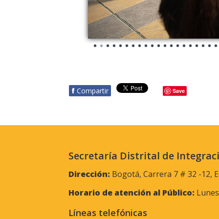
f
Compartir
Save
Secretaría Distrital de Integrac
Dirección:
Bogotá, Carrera 7 # 32 -12, E
Horario de atención al Público:
Lunes 
Líneas telefónicas