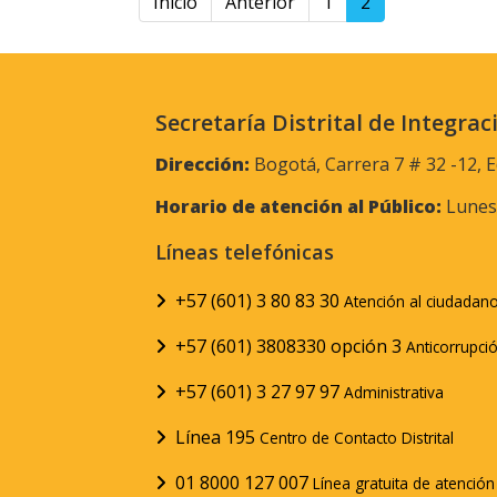
Inicio
Anterior
1
2
Secretaría Distrital de Integrac
Dirección:
Bogotá, Carrera 7 # 32 -12, E
Horario de atención al Público:
Lunes 
Líneas telefónicas
+57 (601) 3 80 83 30
Atención al ciudadan
+57 (601) 3808330 opción 3
Anticorrupci
+57 (601) 3 27 97 97
Administrativa
Línea 195
Centro de Contacto Distrital
01 8000 127 007
Línea gratuita de atenció