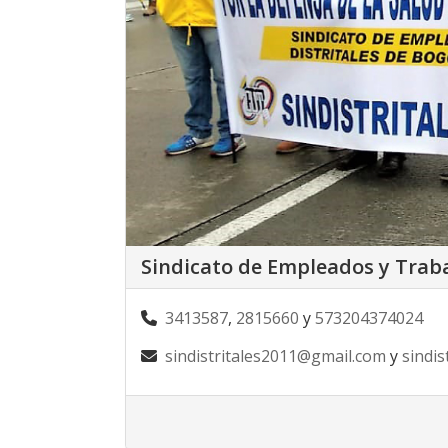
Sindicato de Empleados y Trab
3413587
,
2815660
y
573204374024
sindistritales2011@gmail.com
y
sindis