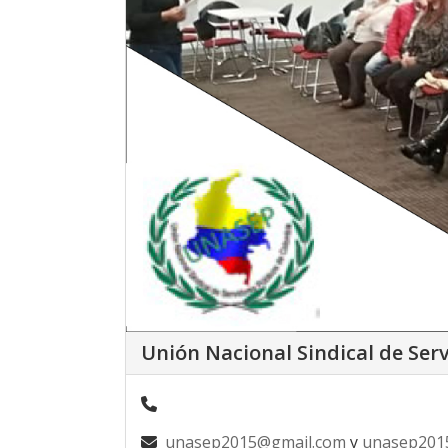
Unión Nacional Sindical de Se
unasep2015@gmail.com
y
unasep201