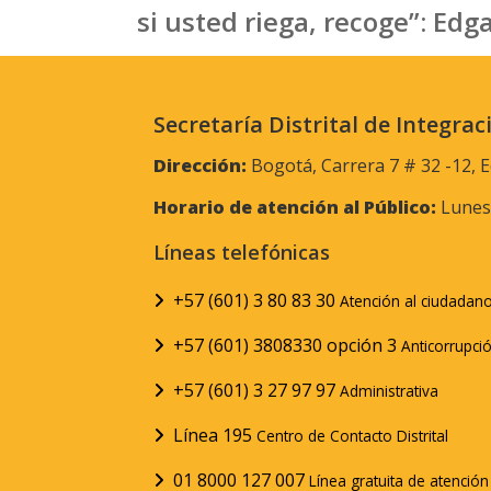
si usted riega, recoge”: Ed
Secretaría Distrital de Integrac
Dirección:
Bogotá, Carrera 7 # 32 -12, E
Horario de atención al Público:
Lunes 
Líneas telefónicas
+57 (601) 3 80 83 30
Atención al ciudadan
+57 (601) 3808330 opción 3
Anticorrupci
+57 (601) 3 27 97 97
Administrativa
Línea 195
Centro de Contacto Distrital
01 8000 127 007
Línea gratuita de atenció