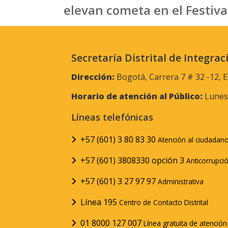
elevan cometa en el Festiva
Secretaría Distrital de Integrac
Dirección:
Bogotá, Carrera 7 # 32 -12, E
Horario de atención al Público:
Lunes 
Líneas telefónicas
+57 (601) 3 80 83 30
Atención al ciudadan
+57 (601) 3808330 opción 3
Anticorrupci
+57 (601) 3 27 97 97
Administrativa
Línea 195
Centro de Contacto Distrital
01 8000 127 007
Línea gratuita de atenció