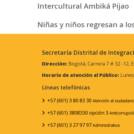
Intercultural Ambiká Pijao
Niñas y niños regresan a los
Secretaría Distrital de Integrac
Dirección:
Bogotá, Carrera 7 # 32 -12, E
Horario de atención al Público:
Lunes 
Líneas telefónicas
+57 (601) 3 80 83 30
Atención al ciudadan
+57 (601) 3808330 opción 3
Anticorrupci
+57 (601) 3 27 97 97
Administrativa