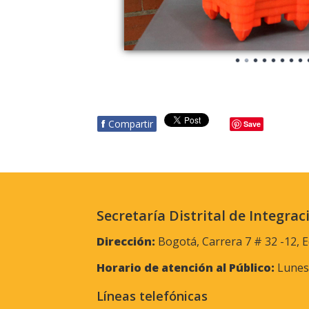
f
Compartir
Save
Secretaría Distrital de Integrac
Dirección:
Bogotá, Carrera 7 # 32 -12, E
Horario de atención al Público:
Lunes 
Líneas telefónicas