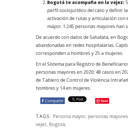
Bogotá te acompaña en la vejez:
S
perfil sociojurídico del caso y definir
activación de rutas y articulación con
mayor. 1.245 personas mayores han sid
De acuerdo con datos de Saludata, en Bogo
abandonadas en redes hospitalarias. Capita
corresponden a hombres y 25 a mujeres.
En el Sistema para Registro de Beneficiario
personas mayores en 2020; 48 casos en 2021
de Tablero de Control de Violencia Intrafam
hombres y 14 en mujeres.
f
Compartir
Save
TAGS:
Persona mayor, personas mayores, a
vejez, Bogotá,