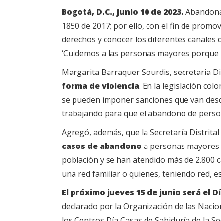
Bogotá, D.C., junio 10 de 2023.
Abandonar
1850 de 2017; por ello, con el fin de pro
derechos y conocer los diferentes canales d
‘Cuidemos a las personas mayores porque t
Margarita Barraquer Sourdis, secretaria Dis
forma de violencia
. En la legislación col
se pueden imponer sanciones que van desde 
trabajando para que el abandono de person
Agregó, además, que la Secretaría Distrital
casos de abandono
a personas mayores en
población y se han atendido más de 2.800
una red familiar o quienes, teniendo red, e
El próximo jueves 15 de junio será el 
declarado por la Organización de las Nacio
los Centros Día Casas de Sabiduría de la Se