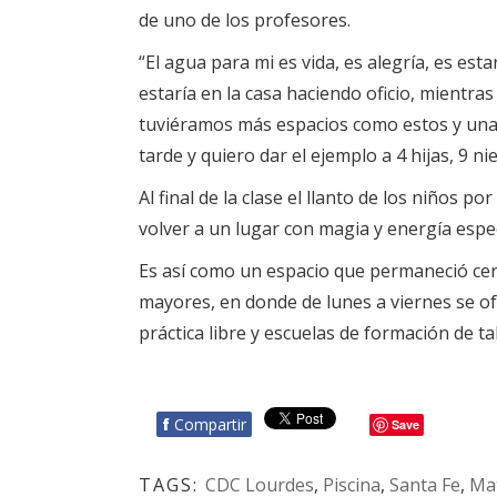
de uno de los profesores.
“El agua para mi es vida, es alegría, es es
estaría en la casa haciendo oficio, mientr
tuviéramos más espacios como estos y una
tarde y quiero dar el ejemplo a 4 hijas, 9 nie
Al final de la clase el llanto de los niños p
volver a un lugar con magia y energía espec
Es así como un espacio que permaneció cer
mayores, en donde de lunes a viernes se ofe
práctica libre y escuelas de formación de t
f
Compartir
Save
TAGS:
CDC Lourdes
,
Piscina
,
Santa Fe
,
Ma