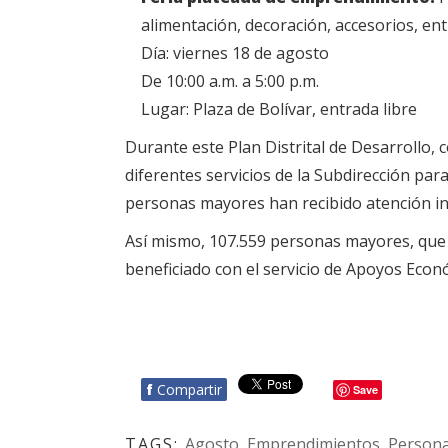
alimentación, decoración, accesorios, entr
Día: viernes 18 de agosto
De 10:00 a.m. a 5:00 p.m.
Lugar: Plaza de Bolívar, entrada libre
Durante este Plan Distrital de Desarrollo,
diferentes servicios de la Subdirección para 
personas mayores han recibido atención int
Así mismo, 107.559 personas mayores, que v
beneficiado con el servicio de Apoyos Econ
f
Compartir
Save
TAGS:
Agosto
,
Emprendimientos
,
Person