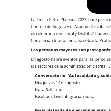
La ‘Fiesta Retro Plateada 2023’ hace parte d
Concejo de Bogotá y el Acuerdo Distrital 578
es celebrar a nivel local y Distrital” haci
Convención Interamericana sobre la Prote
Las personas mayores son protagonista
En agosto habrá eventos para las personas
los sectores de la administración distrital
Conversatorio: 'Autocuidado y cuid
Día: jueves 14 de agosto
Hora: 9:30 a.m.
Facebook Live Integración Social
Feria plateada de emprendimiento:
P