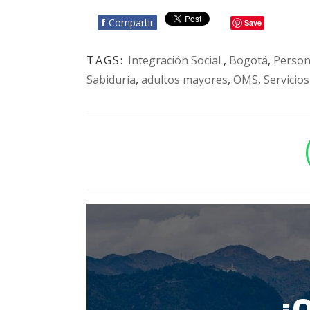
f
Compartir
Save
TAGS:
Integración Social
,
Bogotá
,
Person
Sabiduría
,
adultos mayores
,
OMS
,
Servicios
BOTÓN - CANAL WHATSAPP - NOTAS WEB