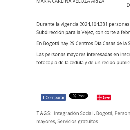
MARIA CARLINA VELOZA ARIZA
D
Durante la vigencia 2024,104.381 personas 
Subdirección para la Vejez, con corte a febr
En Bogotá hay 29 Centros Día Casas de la Sa
Las personas mayores interesadas en inscri
fotocopia de la cédula y de un recibo públi
f
Compartir
Save
TAGS:
Integración Social
,
Bogotá
,
Person
mayores
,
Servicios gratuitos