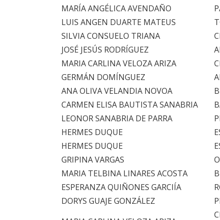
MARÍA ANGÉLICA AVENDAÑO
P
LUIS ANGEN DUARTE MATEUS
T
SILVIA CONSUELO TRIANA
C
JOSÉ JESÚS RODRÍGUEZ
A
MARIA CARLINA VELOZA ARIZA
C
GERMÁN DOMÍNGUEZ
A
ANA OLIVA VELANDIA NOVOA
B
CARMEN ELISA BAUTISTA SANABRIA
B
LEONOR SANABRIA DE PARRA
P
HERMES DUQUE
E
HERMES DUQUE
E
GRIPINA VARGAS
O
MARIA TELBINA LINARES ACOSTA
B
ESPERANZA QUIÑONES GARCIÍA
R
DORYS GUAJE GONZÁLEZ
P
C