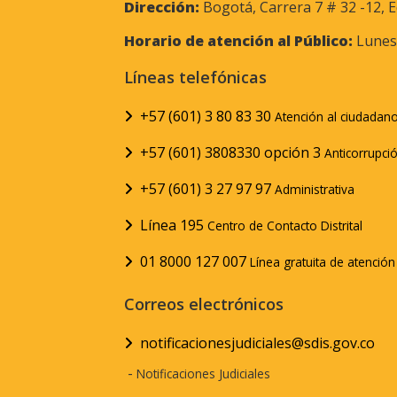
Dirección:
Bogotá, Carrera 7 # 32 -12, E
Horario de atención al Público:
Lunes 
Líneas telefónicas
+57 (601) 3 80 83 30
Atención al ciudadan
+57 (601) 3808330 opción 3
Anticorrupci
+57 (601) 3 27 97 97
Administrativa
Línea 195
Centro de Contacto Distrital
01 8000 127 007
Línea gratuita de atenció
Correos electrónicos
notificacionesjudiciales@sdis.gov.co
-
Notificaciones Judiciales