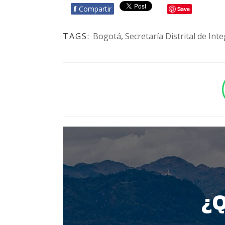
f
Compartir
Save
TAGS:
Bogotá
,
Secretaría Distrital de Int
BOTÓN - CANAL WHATSAPP - NOTAS WEB