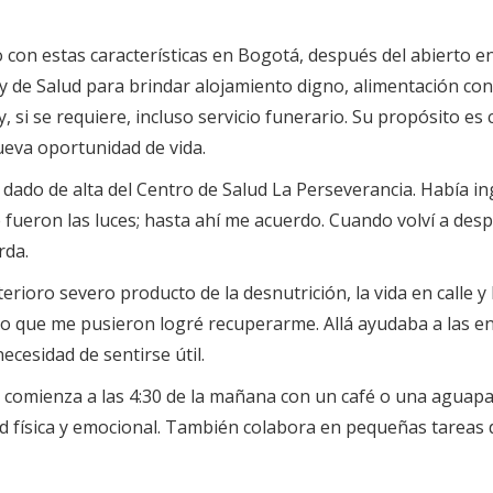
 con estas características en Bogotá, después del abierto
al y de Salud para brindar alojamiento digno, alimentación co
si se requiere, incluso servicio funerario. Su propósito es cl
nueva oportunidad de vida.
er dado de alta del Centro de Salud La Perseverancia. Había 
e fueron las luces; hasta ahí me acuerdo. Cuando volví a des
rda.
erioro severo producto de la desnutrición, la vida en calle y
uero que me pusieron logré recuperarme. Allá ayudaba a las e
ecesidad de sentirse útil.
a comienza a las 4:30 de la mañana con un café o una aguap
ud física y emocional. También colabora en pequeñas tareas d