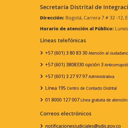
Secretaría Distrital de Integrac
Dirección:
Bogotá, Carrera 7 # 32 -12, E
Horario de atención al Público:
Lunes 
Líneas telefónicas
+57 (601) 3 80 83 30
Atención al ciudadan
+57 (601) 3808330 opción 3
Anticorrupci
+57 (601) 3 27 97 97
Administrativa
Línea 195
Centro de Contacto Distrital
01 8000 127 007
Línea gratuita de atenció
Correos electrónicos
notificacionesjudiciales@sdis.gov.co