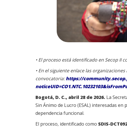
•
El proceso está identificado en Secop II
•
En el siguiente enlace las organizaciones
convocatoria:
https://community.secop.
noticeUID=CO1.NTC.10232103&isFromPu
Bogotá, D. C., abril 28 de 2026.
La Secreta
Sin Ánimo de Lucro (ESAL) interesadas en p
dependencia funcional.
El proceso, identificado como
SDIS-DCT09