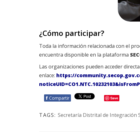
¿Cómo participar?
Toda la información relacionada con el proc
encuentra disponible en la plataforma
SEC
Las organizaciones pueden acceder directam
enlace:
https://community.secop.gov.c
noticeUID=CO1.NTC.10232103&isFromP
f
Compartir
Save
TAGS:
Secretaría Distrital de Integración 
BOTÓN - CANAL WHATSAPP - NOTAS WEB