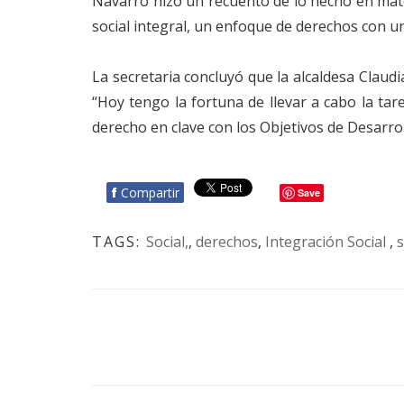
Navarro hizo un recuento de lo hecho en mate
social integral, un enfoque de derechos con uni
La secretaria concluyó que la alcaldesa Clau
“Hoy tengo la fortuna de llevar a cabo la tar
derecho en clave con los Objetivos de Desarro
f
Compartir
Save
TAGS:
Social,
,
derechos
,
Integración Social
,
s
BOTÓN - CANAL WHATSAPP - NOTAS WEB