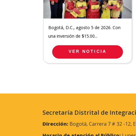
Bogotá, D.C., agosto 5 de 2026. Con
una inversión de $15.00...
VER NOTICIA
Secretaría Distrital de Integrac
Dirección:
Bogotá, Carrera 7 # 32 -12, E
Horario de atención al Público:
Lunes 