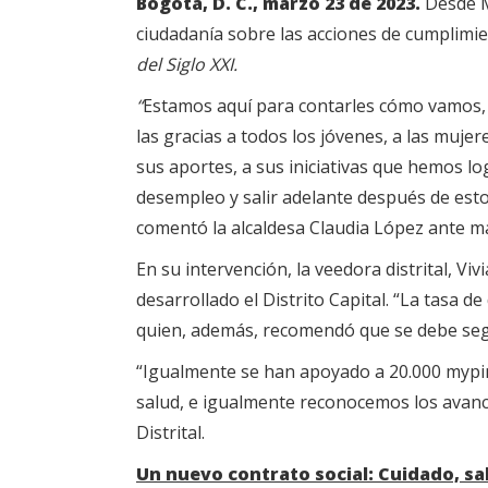
Bogotá, D. C., marzo 23 de 2023.
Desde M
ciudadanía sobre las acciones de cumplimie
del Siglo XXI.
“
Estamos aquí para contarles cómo vamos,
las gracias a todos los jóvenes, a las muje
sus aportes, a sus iniciativas que hemos l
desempleo y salir adelante después de esto
comentó la alcaldesa Claudia López ante má
En su intervención, la veedora distrital, V
desarrollado el Distrito Capital. “La tasa 
quien, además, recomendó que se debe segu
“Igualmente se han apoyado a 20.000 mypim
salud, e igualmente reconocemos los avance
Distrital.
Un nuevo contrato social: Cuidado, sa