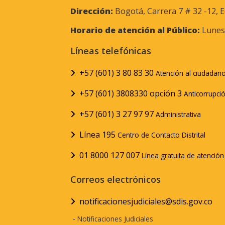
Dirección:
Bogotá, Carrera 7 # 32 -12, E
Horario de atención al Público:
Lunes 
Líneas telefónicas
+57 (601) 3 80 83 30
Atención al ciudadan
+57 (601) 3808330 opción 3
Anticorrupci
+57 (601) 3 27 97 97
Administrativa
Línea 195
Centro de Contacto Distrital
01 8000 127 007
Línea gratuita de atenció
Correos electrónicos
notificacionesjudiciales@sdis.gov.co
-
Notificaciones Judiciales