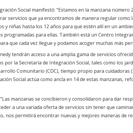
tegración Social manifestó: “Estamos en la manzana número
rar servicios que ya encontramos de manera regular como la l
s y niñas hasta los 12 años para que estén allí en un ambie
es programadas para ellas. También está un Centro Integrar
os para que cada vez llegue y podamos acoger muchas más per
edy tendrán acceso a una amplia gama de servicios ofrecidos
s por la Secretaría de Integración Social, tales como los jar
sarrollo Comunitario (CDC), tiempo propio para cuidadoras (
ración Social actúa como ancla en 14 de estas manzanas, re
ó: “Las manzanas se concibieron y consolidaron para dar resp
ceder a una variada oferta de servicios sin tener que camin
torio, nos permitirá encontrar nuevas y mejores maneras de 