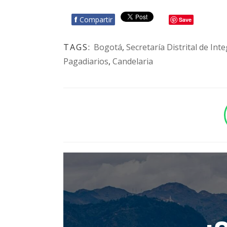
f
Compartir
Save
TAGS:
Bogotá
,
Secretaría Distrital de Int
Pagadiarios
,
Candelaria
BOTÓN - CANAL WHATSAPP - NOTAS WEB