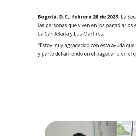
Bogotá, D.C., febrero 28 de 2025.
La Secr
las personas que viven en los pagadiarios en
La Candelaria y Los Mártires.
“Estoy muy agradecido con esta ayuda que 
y parte del arriendo en el pagadario en el 