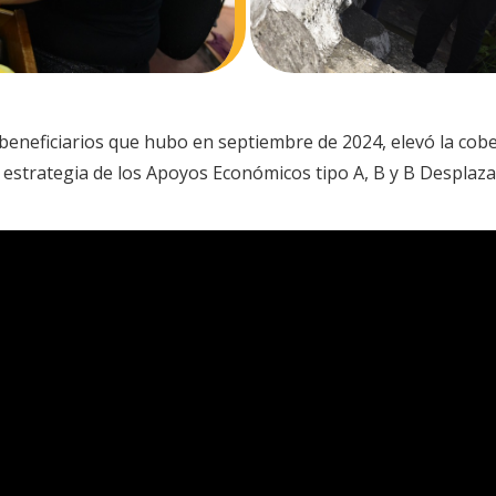
beneficiarios que hubo en septiembre de 2024, elevó la cobe
a estrategia de los Apoyos Económicos tipo A, B y B Desplaza