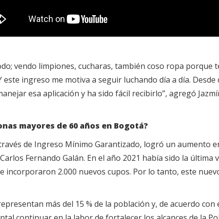
odo; vendo limpiones, cucharas, también coso ropa porque t
este ingreso me motiva a seguir luchando día a día. Desde q
ejar esa aplicación y ha sido fácil recibirlo”, agregó Jazmí
sonas mayores de 60 años en Bogotá?
 a través de Ingreso Mínimo Garantizado, logró un aumento en
e Carlos Fernando Galán. En el año 2021 había sido la última
 incorporaron 2.000 nuevos cupos. Por lo tanto, este nuevo
resentan más del 15 % de la población y, de acuerdo con est
l continuar en la labor de fortalecer los alcances de la Polí