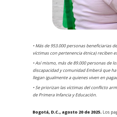
• Más de 953.000 personas beneficiarias d
víctimas con pertenencia étnica) reciben
• Así mismo, más de 89.000 personas de l
discapacidad y comunidad Emberá que ha re
llegan igualmente a quienes viven en pagad
• Se priorizan las víctimas del conflicto
de Primera Infancia y Educación.
Bogotá, D.C., agosto 20 de 2025.
Los pag