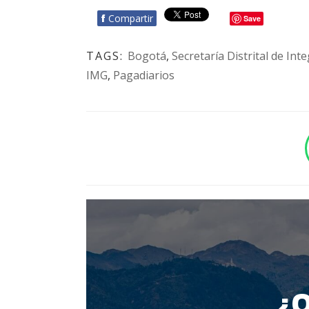
f
Compartir
Save
TAGS:
Bogotá
,
Secretaría Distrital de Int
IMG
,
Pagadiarios
BOTÓN - CANAL WHATSAPP - NOTAS WEB