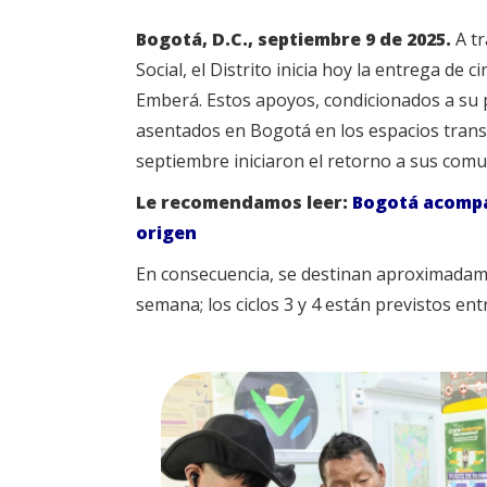
Bogotá, D.C., septiembre 9 de 2025.
A tr
Social, el Distrito inicia hoy la entrega d
Emberá. Estos apoyos, condicionados a su p
asentados en Bogotá en los espacios transit
septiembre iniciaron el retorno a sus comu
Le recomendamos leer:
Bogotá acompañ
origen
En consecuencia, se destinan aproximadame
semana; los ciclos 3 y 4 están previstos en