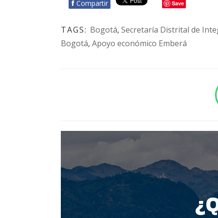
f
Compartir
Save
TAGS:
Bogotá
,
Secretaría Distrital de Int
Bogotá
,
Apoyo económico Emberá
BOTÓN - CANAL WHATSAPP - NOTAS WEB