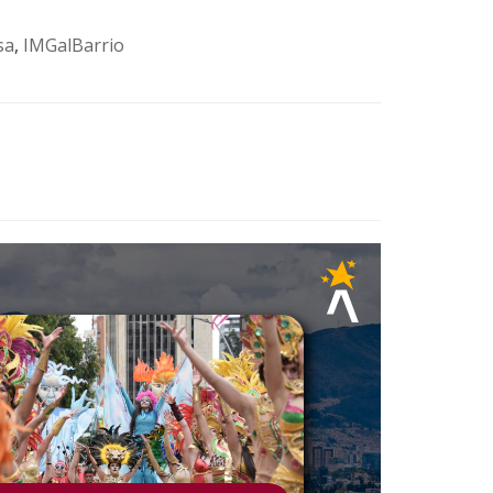
sa
,
IMGalBarrio