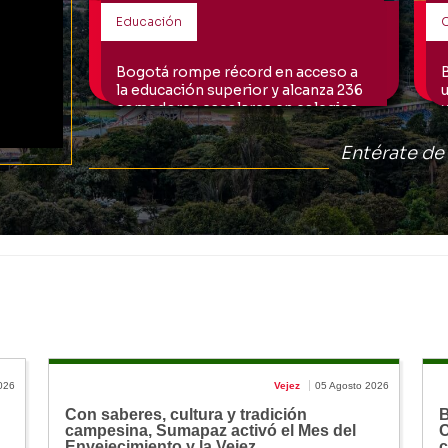
026
Vejez
05 Agosto 2026
Con saberes, cultura y tradición
B
campesina, Sumapaz activó el Mes del
C
Envejecimiento y la Vejez
c