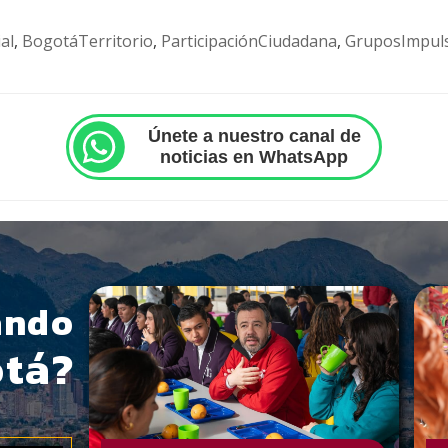
al
,
BogotáTerritorio
,
ParticipaciónCiudadana
,
GruposImpul
Únete a nuestro canal de
noticias en WhatsApp