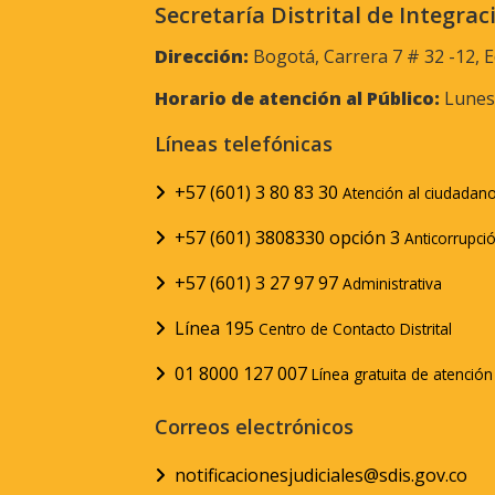
Secretaría Distrital de Integrac
Dirección:
Bogotá, Carrera 7 # 32 -12, E
Horario de atención al Público:
Lunes 
Líneas telefónicas
+57 (601) 3 80 83 30
Atención al ciudadan
+57 (601) 3808330 opción 3
Anticorrupci
+57 (601) 3 27 97 97
Administrativa
Línea 195
Centro de Contacto Distrital
01 8000 127 007
Línea gratuita de atenció
Correos electrónicos
notificacionesjudiciales@sdis.gov.co