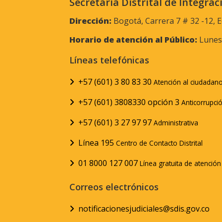
Secretaría Distrital de Integrac
Dirección:
Bogotá, Carrera 7 # 32 -12, E
Horario de atención al Público:
Lunes 
Líneas telefónicas
+57 (601) 3 80 83 30
Atención al ciudadan
+57 (601) 3808330 opción 3
Anticorrupci
+57 (601) 3 27 97 97
Administrativa
Línea 195
Centro de Contacto Distrital
01 8000 127 007
Línea gratuita de atenció
Correos electrónicos
notificacionesjudiciales@sdis.gov.co