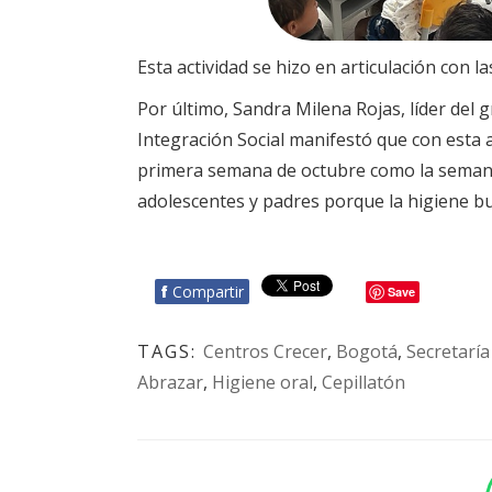
Esta actividad se hizo en articulación con l
Por último, Sandra Milena Rojas, líder del g
Integración Social manifestó que con esta 
primera semana de octubre como la semana de
adolescentes y padres porque la higiene buc
f
Compartir
Save
TAGS:
Centros Crecer
,
Bogotá
,
Secretaría
Abrazar
,
Higiene oral
,
Cepillatón
BOTÓN - CANAL WHATSAPP - NOTAS WEB