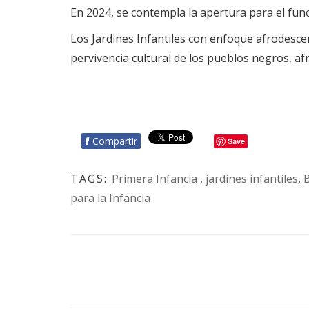
En 2024, se contempla la apertura para el func
Los Jardines Infantiles con enfoque afrodescend
pervivencia cultural de los pueblos negros, af
f
Compartir
Save
TAGS:
Primera Infancia
,
jardines infantiles
,
para la Infancia
BOTÓN - CANAL WHATSAPP - NOTAS WEB