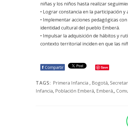
niñas y los niños hasta realizar seguim
• Lograr constancia en la participación y a
• Implementar acciones pedagógicas con e
identidad cultural del pueblo Emberá.
• Impulsar la adquisición de hábitos y rut
contexto territorial inciden en que las n
f
Compartir
Save
TAGS:
Primera Infancia
,
Bogotá
,
Secretar
Infancia
,
Población Emberá
,
Emberá,
,
Comu
BOTÓN - CANAL WHATSAPP - NOTAS WEB