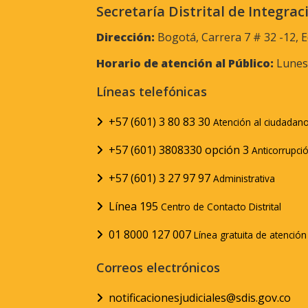
Secretaría Distrital de Integrac
Dirección:
Bogotá, Carrera 7 # 32 -12, E
Horario de atención al Público:
Lunes 
Líneas telefónicas
+57 (601) 3 80 83 30
Atención al ciudadan
+57 (601) 3808330 opción 3
Anticorrupci
+57 (601) 3 27 97 97
Administrativa
Línea 195
Centro de Contacto Distrital
01 8000 127 007
Línea gratuita de atenció
Correos electrónicos
notificacionesjudiciales@sdis.gov.co