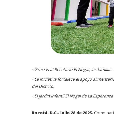
• Gracias al Recetario El Nogal, las familia
• La iniciativa fortalece el apoyo alimentari
del Distrito.
• El jardín infantil El Nogal de La Esperan
Bogotá, D.C., julio 28 de 2025.
Como parte 