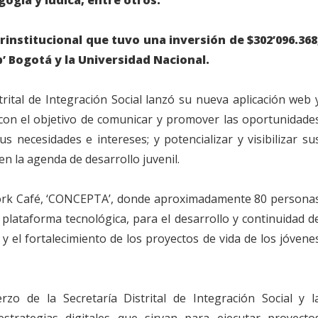
rinstitucional que tuvo una inversión de $302’096.368
b’ Bogotá y la Universidad Nacional.
trital de Integración Social lanzó su nueva aplicación web 
 con el objetivo de comunicar y promover las oportunidade
s necesidades e intereses; y potencializar y visibilizar su
n la agenda de desarrollo juvenil.
 Work Café, ‘CONCEPTA’, donde aproximadamente 80 persona
 plataforma tecnológica, para el desarrollo y continuidad d
 y el fortalecimiento de los proyectos de vida de los jóvene
erzo de la Secretaría Distrital de Integración Social y l
strategias digitales que sirvan para ejecutar proyecto