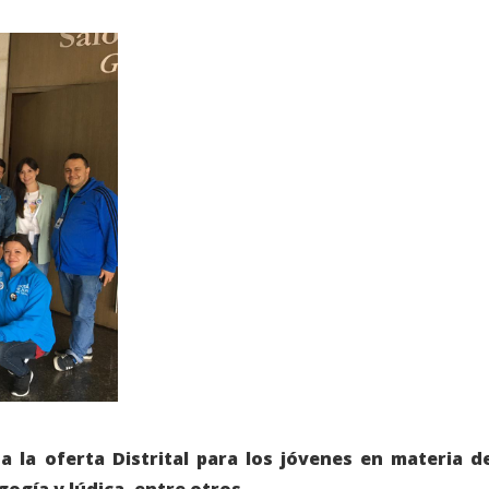
a la oferta Distrital para los jóvenes en materia d
gogía y lúdica, entre otros.