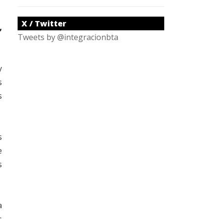
X / Twitter
,
Tweets by @integracionbta
y
s
s
s
e
s
a
s