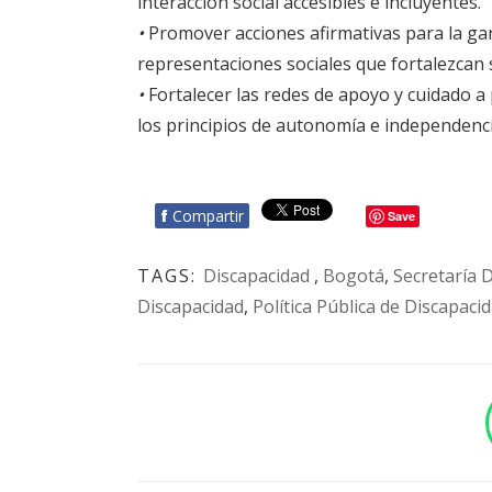
interacción social accesibles e incluyentes.
•
Promover acciones afirmativas para la ga
representaciones sociales que fortalezcan
•
Fortalecer las redes de apoyo y cuidado a pa
los principios de autonomía e independenci
f
Compartir
Save
TAGS:
Discapacidad
,
Bogotá
,
Secretaría D
Discapacidad
,
Política Pública de Discapaci
BOTÓN - CANAL WHATSAPP - NOTAS WEB