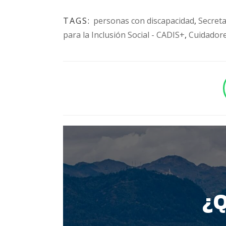
TAGS:
personas con discapacidad
,
Secreta
para la Inclusión Social - CADIS+
,
Cuidador
BOTÓN - CANAL WHATSAPP - NOTAS WEB