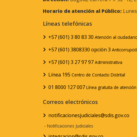
Horario de atención al Público:
Lunes 
Líneas telefónicas
+57 (601) 3 80 83 30
Atención al ciudadan
+57 (601) 3808330 opción 3
Anticorrupci
+57 (601) 3 27 97 97
Administrativa
Línea 195
Centro de Contacto Distrital
01 8000 127 007
Línea gratuita de atenció
Correos electrónicos
notificacionesjudiciales@sdis.gov.co
-
Notificaciones Judiciales
integracion@sdis.gov.co