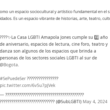
como un espacio sociocultural y artístico fundamental en el
ados. Es un espacio vibrante de historias, arte, teatro, cult
????✨La Casa LGBTI Amapola Jones cumple su 2️⃣ año
de aniversario, espacios de lectura, cine foro, teatro y
danza son algunos de los espacios que brinda a
personas de los sectores sociales LGBTI al sur de
@Bogota
.
#SePuedeSer
????????????????
pic.twitter.com/6v5u7pJVek
— ????????????????????????????????????????
???????????????????????????? (@SubLGBTI)
May 4, 2024