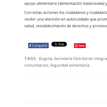
apoyo alimentario (alimentación balanceada) y 
Con estas acciones los ciudadanos y ciudadana
recibir una atención en autocuidado que promue
salud, restablecimiento de derechos y procesos
f
Compartir
Save
TAGS:
Bogotá
,
Secretaría Distrital de Integra
comunitarios
,
Seguridad alimentaria
BOTÓN - CANAL WHATSAPP - NOTAS WEB