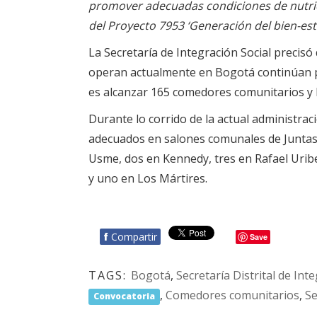
promover adecuadas condiciones de nutrici
del Proyecto 7953 ‘Generación del bien-esta
La Secretaría de Integración Social precis
operan actualmente en Bogotá continúan pr
es alcanzar 165 comedores comunitarios y lle
Durante lo corrido de la actual administr
adecuados en salones comunales de Juntas 
Usme, dos en Kennedy, tres en Rafael Urib
y uno en Los Mártires.
f
Compartir
Save
TAGS:
Bogotá
,
Secretaría Distrital de Int
,
Comedores comunitarios
,
Se
Convocatoria