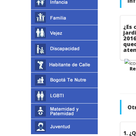
In
¿Es 
jard
2016
qued
aten
Resp
Ot
1. ¿