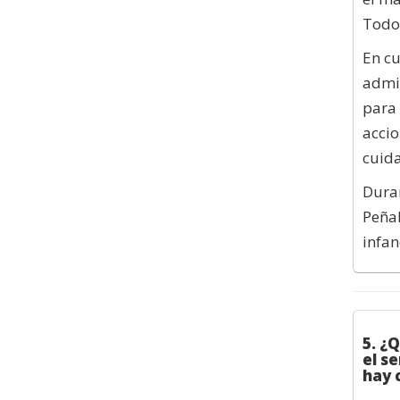
Todo
En cu
admin
para 
accio
cuida
Duran
Peñal
infan
5. ¿
el s
hay 