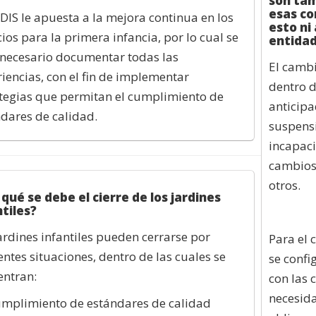
son tam
esas co
SDIS le apuesta a la mejora continua en los
esto ni
cios para la primera infancia, por lo cual se
entida
necesario documentar todas las
El cambi
iencias, con el fin de implementar
dentro d
tegias que permitan el cumplimiento de
anticipa
dares de calidad.
suspensi
incapaci
cambios 
otros.
 qué se debe el cierre de los jardines
ntiles?
ardines infantiles pueden cerrarse por
Para el 
entes situaciones, dentro de las cuales se
se confi
entran:
con las 
necesida
umplimiento de estándares de calidad