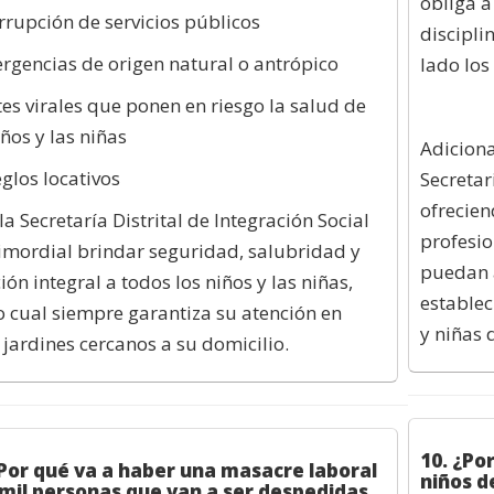
obliga a
errupción de servicios públicos
disciplin
rgencias de origen natural o antrópico
lado los
tes virales que ponen en riesgo la salud de
iños y las niñas
Adiciona
eglos locativos
Secretar
ofrecie
la Secretaría Distrital de Integración Social
profesio
imordial brindar seguridad, salubridad y
puedan a
ión integral a todos los niños y las niñas,
establec
o cual siempre garantiza su atención en
y niñas 
 jardines cercanos a su domicilio.
10. ¿Por
¿Por qué va a haber una masacre laboral
niños d
 mil personas que van a ser despedidas