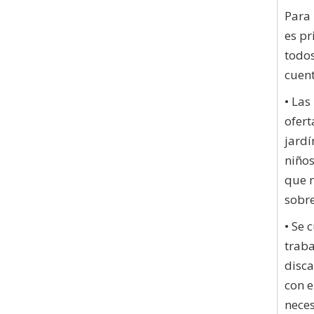
Para 
es pr
todos
cuent
• Las
ofert
jardí
niños
que n
sobre
• Se 
traba
disca
con e
neces