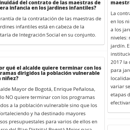
inuidad del contrato de las maestras de
maestra
ra infancia en los jardines infantiles?
La contr
rantía de la contratación de las maestras de
en los n
ardines infantiles está en cabeza de la
a los ja
taría de Integración Social en su conjunto.
niveles:
jardín. 
instituc
2017 la
or qué el alcalde quiere terminar con los
para jar
ramas dirigidos la población vulnerable
a niñez?
localida
variar s
calde Mayor de Bogotá, Enrique Peñalosa,
etapas d
lo NO quiere terminar con los programas
efectiv
idos a la población vulnerable sino que los
fortaleciendo y ha destinado mayores
sos presupuestales para varios de ellos en
rco del Plan Distrital Bogotá Mejor para