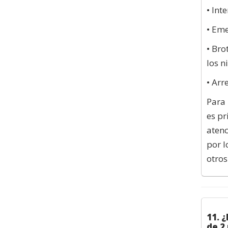
• Int
• Eme
• Bro
los n
• Arr
Para 
es pr
atenc
por l
otros
1
1. 
de 2