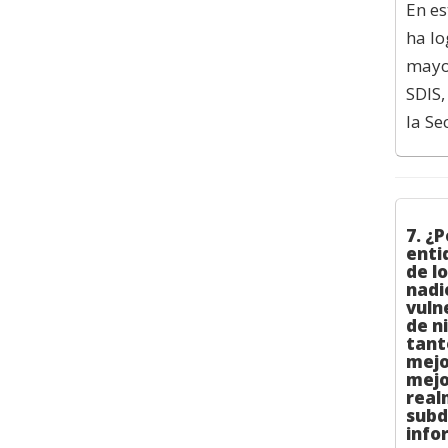
En es
ha lo
mayor
SDIS,
la Se
7. ¿P
enti
de l
nadi
vuln
de n
tant
mejo
mejo
real
subd
infor