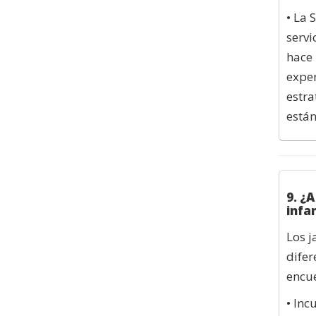
• La 
servi
hace 
exper
estra
están
9. ¿A
infa
Los j
difer
encu
• Inc