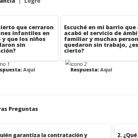
fancia
|
Logro
cierto que cerraron
Escuché en mi barrio que 
ines infantiles en
acabó el servicio de ámbi
 y que los niños
familiar y muchas person
aron sin
quedaron sin trabajo, ¿e
ción?
cierto?
uesta:
Aquí
Respuesta:
Aquí
ras Preguntas
Quién garantiza la contratación y
2. ¿Qué