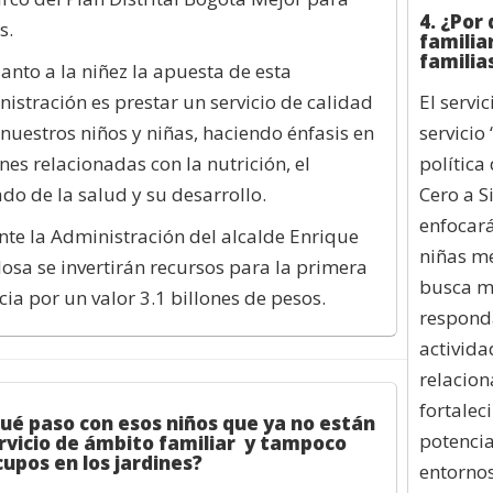
4. ¿Por
s.
familiar
familia
anto a la niñez la apuesta de esta
istración es prestar un servicio de calidad
El servi
nuestros niños y niñas, haciendo énfasis en
servicio
nes relacionadas con la nutrición, el
política
do de la salud y su desarrollo.
Cero a S
enfocará
te la Administración del alcalde Enrique
niñas me
osa se invertirán recursos para la primera
busca me
cia por un valor 3.1 billones de pesos.
responda
activida
relacion
fortalec
Qué paso con esos niños que ya no están
potencia
ervicio de ámbito familiar y tampoco
cupos en los jardines?
entornos