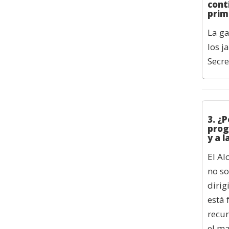
cont
prime
La ga
los j
Secre
3. ¿P
prog
y a l
El Al
no so
dirig
está 
recur
el ma