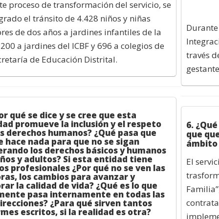
te proceso de transformación del servicio, se
grado el tránsito de 4.428 niños y niñas
Durante e
es de dos años a jardines infantiles de la
Integrac
 200 a jardines del ICBF y 696 a colegios de
través d
cretaría de Educación Distrital.
gestante
or qué se dice y se cree que esta
dad promueve la inclusión y el respeto
6. ¿Qué
os derechos humanos? ¿Qué pasa que
que que
e hace nada para que no se sigan
ámbito 
erando los derechos básicos y humanos
iños y adultos? Si esta entidad tiene
El servi
os profesionales ¿Por qué no se ven las
trasform
ras, los cambios para avanzar y
rar la calidad de vida? ¿Qué es lo que
Familia”
mente pasa internamente en todas las
contrata
irecciones? ¿Para qué sirven tantos
mes escritos, si la realidad es otra?
impleme