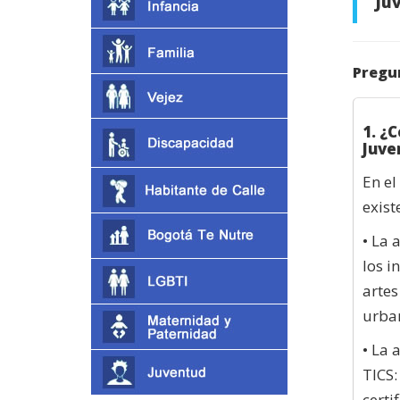
Ju
Pregu
1. ¿
Juve
En el
exist
• La 
los i
artes
urban
• La 
TICS:
certi