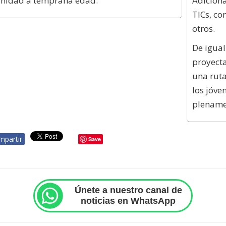
rnidad a temprana edad.
Adiciona
TICs, con
otros.
De igual
proyecta
una ruta
los jóve
plename
mpartir
Save
Únete a nuestro canal de
noticias en WhatsApp