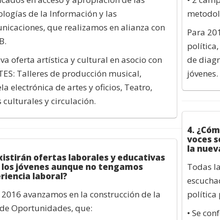
logías de la Información y las
metodol
icaciones, que realizamos en alianza con
Para 201
B.
política
va oferta artística y cultural en asocio con
de diagn
ES: Talleres de producción musical,
jóvenes.
la electrónica de artes y oficios, Teatro,
 culturales y circulación.
4. ¿Cóm
voces s
la nuev
Existirán ofertas laborales y educativas
 los jóvenes aunque no tengamos
Todas la
riencia laboral?
escuchad
n 2016 avanzamos en la construcción de la
política
 de Oportunidades, que:
• Se con