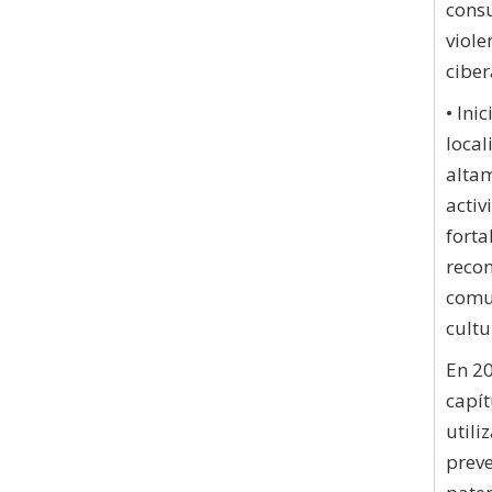
consu
viole
ciber
• Ini
local
altam
activ
forta
recon
comun
cultu
En 20
capít
utili
prev