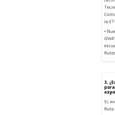
Tecno
Comun
la ET
• Nue
IDART
escue
Rutas
3. ¿
para
expe
Sí, e
Ruta