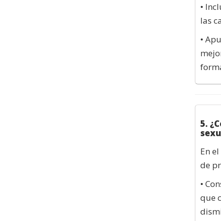
• Inc
las c
• Apu
mejor
forma
5. ¿
sexu
En el
de pr
• Con
que c
dismi