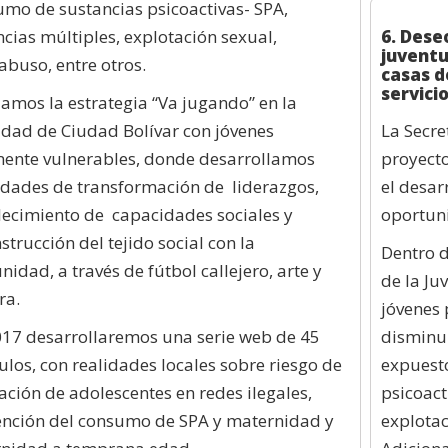
mo de sustancias psicoactivas- SPA,
ncias múltiples, explotación sexual,
6.
Deseo
juventu
abuso, entre otros.
casas d
servici
ciamos la estrategia “Va jugando” en la
idad de Ciudad Bolívar con jóvenes
La Secre
ente vulnerables, donde desarrollamos
proyecto
idades de transformación de liderazgos,
el desar
lecimiento de capacidades sociales y
oportuni
strucción del tejido social con la
Dentro d
idad, a través de fútbol callejero, arte y
de la Ju
ra.
jóvenes 
17 desarrollaremos una serie web de 45
disminui
ulos, con realidades locales sobre riesgo de
expuest
zación de adolescentes en redes ilegales,
psicoact
ención del consumo de SPA y maternidad y
explotac