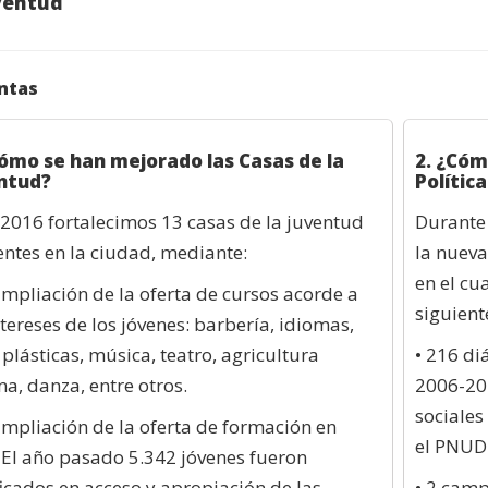
ventud
ntas
Cómo se han mejorado las Casas de la
2. ¿Cóm
ntud?
Polític
 2016 fortalecimos 13 casas de la juventud
Durante
entes en la ciudad, mediante:
la nueva
en el cu
ampliación de la oferta de cursos acorde a
siguient
ntereses de los jóvenes: barbería, idiomas,
 plásticas, música, teatro, agricultura
• 216 di
a, danza, entre otros.
2006-201
sociales
ampliación de la oferta de formación en
el PNUD
 El año pasado 5.342 jóvenes fueron
ficados en acceso y apropiación de las
• 2 camp