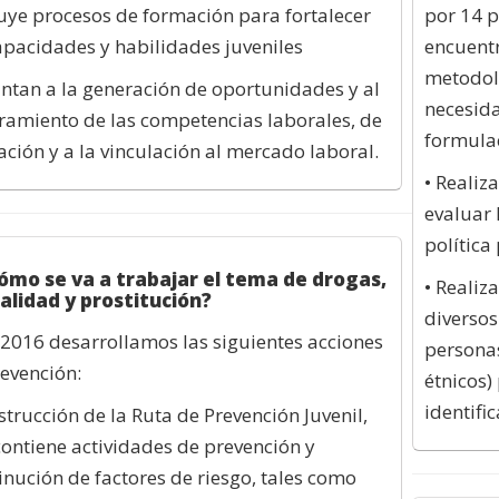
luye procesos de formación para fortalecer
por 14 p
apacidades y habilidades juveniles
encuentr
metodolo
ntan a la generación de oportunidades y al
necesida
amiento de las competencias laborales, de
formulac
ción y a la vinculación al mercado laboral.
• Realiz
evaluar 
política
Cómo se va a trabajar el tema de drogas,
• Realiz
alidad y prostitución?
diversos
 2016 desarrollamos las siguientes acciones
personas
evención:
étnicos)
identifi
strucción de la Ruta de Prevención Juvenil,
ontiene actividades de prevención y
nución de factores de riesgo, tales como