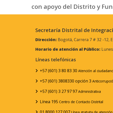
con apoyo del Distrito y Fu
Secretaría Distrital de Integrac
Dirección:
Bogotá, Carrera 7 # 32 -12, E
Horario de atención al Público:
Lunes 
Líneas telefónicas
+57 (601) 3 80 83 30
Atención al ciudadan
+57 (601) 3808330 opción 3
Anticorrupci
+57 (601) 3 27 97 97
Administrativa
Línea 195
Centro de Contacto Distrital
01 8000 127 007
Línea gratuita de atenció