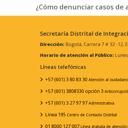
¿Cómo denunciar casos de 
Secretaría Distrital de Integrac
Dirección:
Bogotá, Carrera 7 # 32 -12, E
Horario de atención al Público:
Lunes 
Líneas telefónicas
+57 (601) 3 80 83 30
Atención al ciudadan
+57 (601) 3808330 opción 3
Anticorrupci
+57 (601) 3 27 97 97
Administrativa
Línea 195
Centro de Contacto Distrital
01 8000 127 007
Línea gratuita de atenció