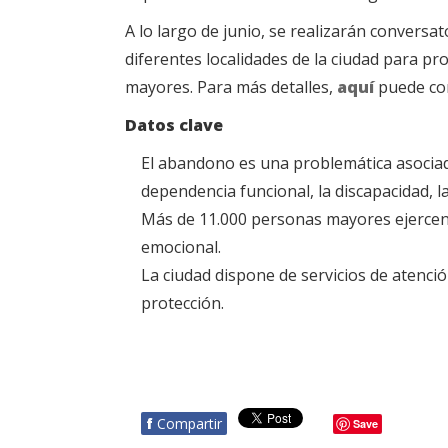
A lo largo de junio, se realizarán conversat
diferentes localidades de la ciudad para pr
mayores. Para más detalles,
aquí
puede con
Datos clave
El abandono es una problemática asociada
dependencia funcional, la discapacidad, la
Más de 11.000 personas mayores ejercen 
emocional.
La ciudad dispone de servicios de atenc
protección.
f
Compartir
Save